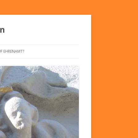
en
UF EHRENAMT?
KLÄRUNG
OZIALARBEIT
KLÄRUNG
E HOHWALD
STÄTTE
SZELT“