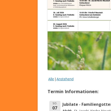
Alle
Anstehend
Termin Informationen:
SO.
Jubilate - Familiengott
07
10:00
St.-Jacobi-Kirche Neus