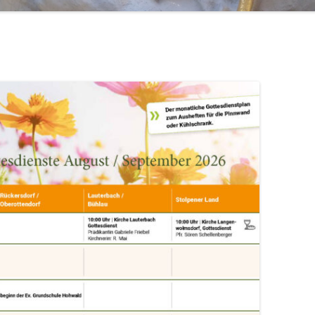
MITARBEITER/-INNEN
FRIEDHOF
PFARRAMT UND
ERINNERUNG AN D
KIRCHGEMEINDEH
FRIEDHOFSVERWALTUNG
KANZLEI MITTWO
PFARRHAUS NEUS
SEELSORGE UND BERATUNG
GESCHLOSSEN!
ST.-JACOBI-KIRCH
TAUFE
KIRCHGELD 2017
TRAUUNG
KONTOVERBINDU