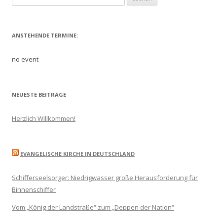
nach:
ANSTEHENDE TERMINE:
no event
NEUESTE BEITRÄGE
Herzlich Willkommen!
EVANGELISCHE KIRCHE IN DEUTSCHLAND
Schifferseelsorger: Niedrigwasser große Herausforderung für
Binnenschiffer
Vom „König der Landstraße“ zum „Deppen der Nation“